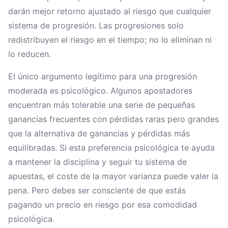
darán mejor retorno ajustado al riesgo que cualquier
sistema de progresión. Las progresiones solo
redistribuyen el riesgo en el tiempo; no lo eliminan ni
lo reducen.
El único argumento legítimo para una progresión
moderada es psicológico. Algunos apostadores
encuentran más tolerable una serie de pequeñas
ganancias frecuentes con pérdidas raras pero grandes
que la alternativa de ganancias y pérdidas más
equilibradas. Si esta preferencia psicológica te ayuda
a mantener la disciplina y seguir tu sistema de
apuestas, el coste de la mayor varianza puede valer la
pena. Pero debes ser consciente de que estás
pagando un precio en riesgo por esa comodidad
psicológica.