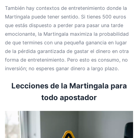
También hay contextos de entretenimiento donde la
Martingala puede tener sentido. Si tienes 500 euros
que estás dispuesto a perder para pasar una tarde
emocionante, la Martingala maximiza la probabilidad
de que termines con una pequeña ganancia en lugar
de la pérdida garantizada de gastar el dinero en otra
forma de entretenimiento. Pero esto es consumo, no
inversión; no esperes ganar dinero a largo plazo.
Lecciones de la Martingala para
todo apostador