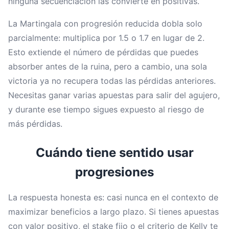
ninguna secuenciación las convierte en positivas.
La Martingala con progresión reducida dobla solo
parcialmente: multiplica por 1.5 o 1.7 en lugar de 2.
Esto extiende el número de pérdidas que puedes
absorber antes de la ruina, pero a cambio, una sola
victoria ya no recupera todas las pérdidas anteriores.
Necesitas ganar varias apuestas para salir del agujero,
y durante ese tiempo sigues expuesto al riesgo de
más pérdidas.
Cuándo tiene sentido usar
progresiones
La respuesta honesta es: casi nunca en el contexto de
maximizar beneficios a largo plazo. Si tienes apuestas
con valor positivo, el stake fijo o el criterio de Kelly te