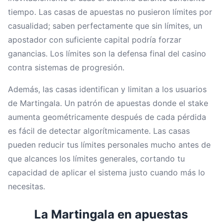
tiempo. Las casas de apuestas no pusieron límites por
casualidad; saben perfectamente que sin límites, un
apostador con suficiente capital podría forzar
ganancias. Los límites son la defensa final del casino
contra sistemas de progresión.
Además, las casas identifican y limitan a los usuarios
de Martingala. Un patrón de apuestas donde el stake
aumenta geométricamente después de cada pérdida
es fácil de detectar algorítmicamente. Las casas
pueden reducir tus límites personales mucho antes de
que alcances los límites generales, cortando tu
capacidad de aplicar el sistema justo cuando más lo
necesitas.
La Martingala en apuestas