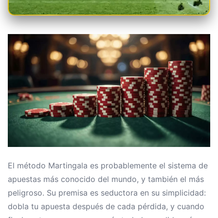
El método Martingala es probablemente el sistema de
apuestas más conocido del mundo, y también el más
peligroso. Su premisa es seductora en su simplicidad:
dobla tu apuesta después de cada pérdida, y cuando