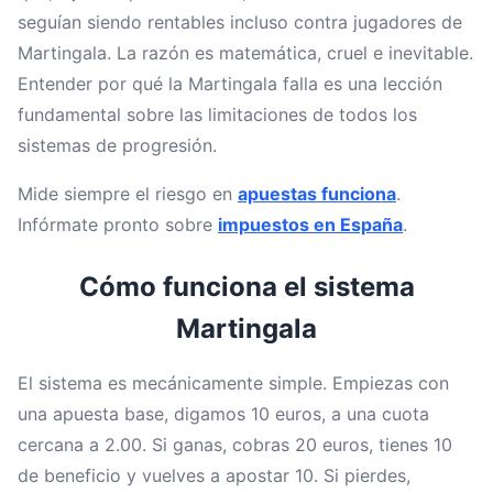
seguían siendo rentables incluso contra jugadores de
Martingala. La razón es matemática, cruel e inevitable.
Entender por qué la Martingala falla es una lección
fundamental sobre las limitaciones de todos los
sistemas de progresión.
Mide siempre el riesgo en
apuestas funciona
.
Infórmate pronto sobre
impuestos en España
.
Cómo funciona el sistema
Martingala
El sistema es mecánicamente simple. Empiezas con
una apuesta base, digamos 10 euros, a una cuota
cercana a 2.00. Si ganas, cobras 20 euros, tienes 10
de beneficio y vuelves a apostar 10. Si pierdes,