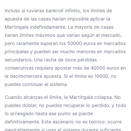
Incluso si tuvieras bankroll infinito, los límites de
apuesta de las casas harían imposible aplicar la
Martingala indefinidamente. La mayoría de casas
tienen límites máximos que varían según el mercado,
pero raramente superan los 50000 euros en mercados
principales y pueden ser mucho menores en mercados
secundarios. Una racha de doce pérdidas
consecutivas requiere apostar más de 40000 euros en
la decimotercera apuesta. Si el límite es 10000, no
puedes continuar el sistema.
Cuando alcanzas el límite, la Martingala colapsa. No
puedes doblar, no puedes recuperar lo perdido, y todo
lo arriesgado hasta ese punto se pierde
definitivamente. Este escenario no es teórico: ocurre
inevitablemente si usas el sistema durante suficiente