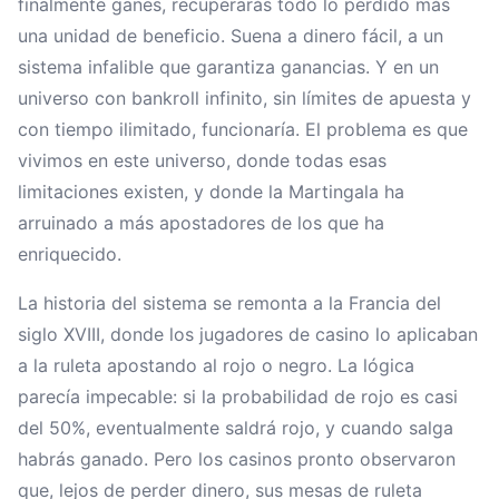
finalmente ganes, recuperarás todo lo perdido más
una unidad de beneficio. Suena a dinero fácil, a un
sistema infalible que garantiza ganancias. Y en un
universo con bankroll infinito, sin límites de apuesta y
con tiempo ilimitado, funcionaría. El problema es que
vivimos en este universo, donde todas esas
limitaciones existen, y donde la Martingala ha
arruinado a más apostadores de los que ha
enriquecido.
La historia del sistema se remonta a la Francia del
siglo XVIII, donde los jugadores de casino lo aplicaban
a la ruleta apostando al rojo o negro. La lógica
parecía impecable: si la probabilidad de rojo es casi
del 50%, eventualmente saldrá rojo, y cuando salga
habrás ganado. Pero los casinos pronto observaron
que, lejos de perder dinero, sus mesas de ruleta