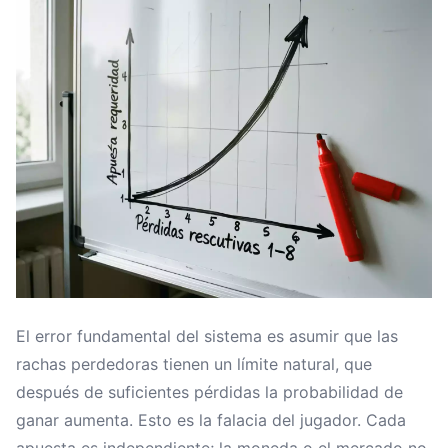
El error fundamental del sistema es asumir que las
rachas perdedoras tienen un límite natural, que
después de suficientes pérdidas la probabilidad de
ganar aumenta. Esto es la falacia del jugador. Cada
apuesta es independiente; la moneda o el mercado no