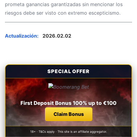
prometa ganancias garantizadas sin mencionar los
riesgos debe ser visto con extremo escepticismo.
Actualización:
2026.02.02
SPECIAL OFFER
First Deposit Bonus 100% up to €100
Claim Bonus
18+ · T&Cs apply · This site is an affiliate aggregator.