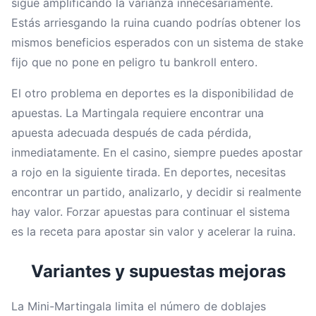
sigue amplificando la varianza innecesariamente.
Estás arriesgando la ruina cuando podrías obtener los
mismos beneficios esperados con un sistema de stake
fijo que no pone en peligro tu bankroll entero.
El otro problema en deportes es la disponibilidad de
apuestas. La Martingala requiere encontrar una
apuesta adecuada después de cada pérdida,
inmediatamente. En el casino, siempre puedes apostar
a rojo en la siguiente tirada. En deportes, necesitas
encontrar un partido, analizarlo, y decidir si realmente
hay valor. Forzar apuestas para continuar el sistema
es la receta para apostar sin valor y acelerar la ruina.
Variantes y supuestas mejoras
La Mini-Martingala limita el número de doblajes