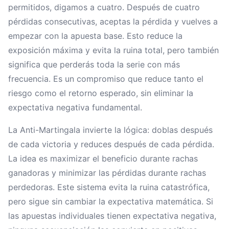
permitidos, digamos a cuatro. Después de cuatro
pérdidas consecutivas, aceptas la pérdida y vuelves a
empezar con la apuesta base. Esto reduce la
exposición máxima y evita la ruina total, pero también
significa que perderás toda la serie con más
frecuencia. Es un compromiso que reduce tanto el
riesgo como el retorno esperado, sin eliminar la
expectativa negativa fundamental.
La Anti-Martingala invierte la lógica: doblas después
de cada victoria y reduces después de cada pérdida.
La idea es maximizar el beneficio durante rachas
ganadoras y minimizar las pérdidas durante rachas
perdedoras. Este sistema evita la ruina catastrófica,
pero sigue sin cambiar la expectativa matemática. Si
las apuestas individuales tienen expectativa negativa,