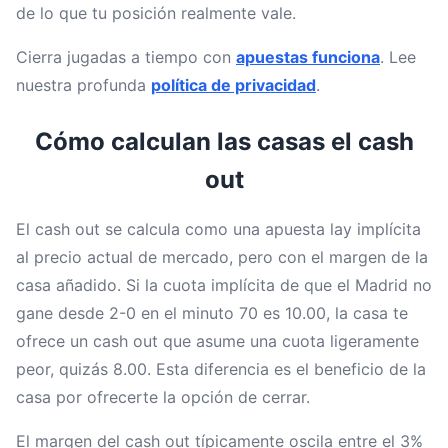
de lo que tu posición realmente vale.
Cierra jugadas a tiempo con
apuestas funciona
. Lee
nuestra profunda
política de privacidad
.
Cómo calculan las casas el cash
out
El cash out se calcula como una apuesta lay implícita
al precio actual de mercado, pero con el margen de la
casa añadido. Si la cuota implícita de que el Madrid no
gane desde 2-0 en el minuto 70 es 10.00, la casa te
ofrece un cash out que asume una cuota ligeramente
peor, quizás 8.00. Esta diferencia es el beneficio de la
casa por ofrecerte la opción de cerrar.
El margen del cash out típicamente oscila entre el 3%