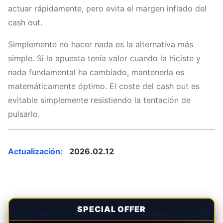
actuar rápidamente, pero evita el margen inflado del
cash out.
Simplemente no hacer nada es la alternativa más
simple. Si la apuesta tenía valor cuando la hiciste y
nada fundamental ha cambiado, mantenerla es
matemáticamente óptimo. El coste del cash out es
evitable simplemente resistiendo la tentación de
pulsarlo.
Actualización:
2026.02.12
SPECIAL OFFER