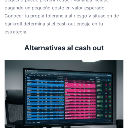
pagando un pequeño coste en valor esperado.
Conocer tu propia tolerancia al riesgo y situación de
bankroll determina si el cash out encaja en tu
estrategia.
Alternativas al cash out