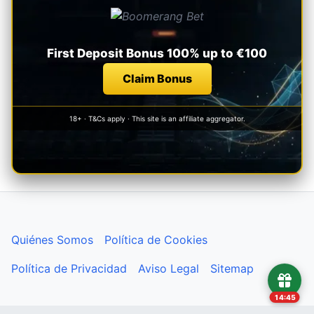
First Deposit Bonus 100% up to €100
Claim Bonus
18+ · T&Cs apply · This site is an affiliate aggregator.
Quiénes Somos
Política de Cookies
Política de Privacidad
Aviso Legal
Sitemap
14:45